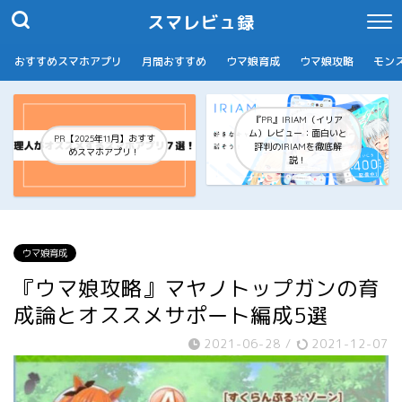
スマレビュ録
おすすめスマホアプリ
月間おすすめ
ウマ娘育成
ウマ娘攻略
モン
『PR』IRIAM（イリア
ム）レビュー：面白いと
PR【2025年11月】おすす
評判のIRIAMを徹底解
めスマホアプリ！
説！
ウマ娘育成
『ウマ娘攻略』マヤノトップガンの育
成論とオススメサポート編成5選
2021-06-28
/
2021-12-07