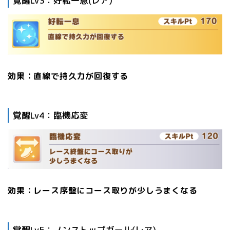
覚醒Lv3：好転一息(レア)
効果：直線で持久力が回復する
覚醒Lv4：臨機応変
効果：レース序盤にコース取りが少しうまくなる
覚醒Lv5：ノンストップガール(レア)