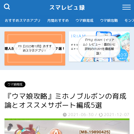
スマレビュ録
おすすめスマホアプリ
月間おすすめ
ウマ娘育成
ウマ娘攻略
モン
『PR』IRIAM（イリア
ム）レビュー：面白いと
PR【2025年11月】おすす
評判のIRIAMを徹底解
めスマホアプリ！
説！
ウマ娘育成
『ウマ娘攻略』ミホノブルボンの育成
論とオススメサポート編成5選
2021-06-30
/
2021-12-07