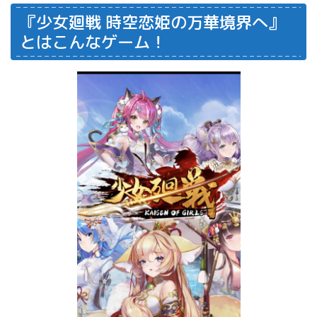
『少女廻戦 時空恋姫の万華境界へ』
とはこんなゲーム！