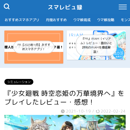
スマレビュ録
おすすめスマホアプリ
月間おすすめ
ウマ娘育成
ウマ娘攻略
モン
『PR』IRIAM（イリア
ム）レビュー：面白いと
PR【2025年11月】おすす
評判のIRIAMを徹底解
めスマホアプリ！
説！
シミュレーション
『少女廻戦 時空恋姫の万華境界へ』を
プレイしたレビュー・感想！
2021-10-19
/
2022-02-24