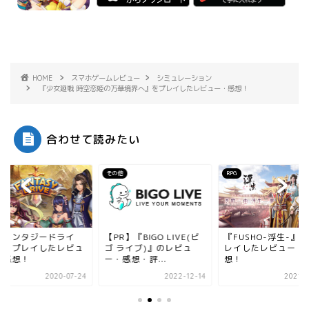
HOME
スマホゲームレビュー
シミュレーション
『少女廻戦 時空恋姫の万華境界へ』をプレイしたレビュー・感想！
合わせて読みたい
その他
RPG
RPG
【PR】『BIGO LIVE(ビ
『FUSHO-浮生-』をプ
『いけー！放
ゴ ライブ)』のレビュ
レイしたレビュー・感
プレイしたレ
ー・感想・評...
想！
想・評価につ
2022-12-14
2021-09-27