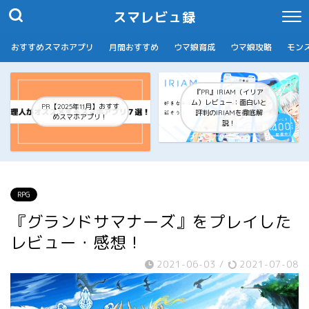
スマレビュ録
おすすめスマホアプリ
月間おすすめ
ウマ娘育成
ウマ娘攻略
モン
『PR』IRIAM（イリア
ム）レビュー：面白いと
PR【2025年11月】おすす
評判のIRIAMを徹底解
めスマホアプリ！
説！
RPG
『グランドサマナーズ』をプレイした
レビュー・感想！
2021-06-03
/
2021-07-08