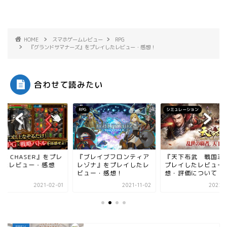
HOME
スマホゲームレビュー
RPG
『グランドサマナーズ』をプレイしたレビュー・感想！
合わせて読みたい
シミュレーション
シミュレーション
ブレイブフロンティア
『天下布武 戦国志』を
『千年戦争アイギス
ゾナ』をプレイしたレ
プレイしたレビュー・感
をプレイしたレビュ
ュー・感想！
想・評価について
感想
2021-11-02
2022-07-03
2021-0