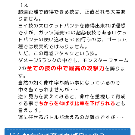
（え
超遠距離で修得できる技は、正直どれも大差あ
りません。
ヨイ技の大ロケットパンチを修得出来れば理想
ですが、ガッツ消費50の超必殺技であるロケッ
トパンチの使い込みを50回行うのは、ゴーレム
種では現実的ではありません。
ただ、この竜巻アタックという技。
ダメージSランクの中でも、モンスターファーム
全ての技の中で最高の攻撃力
2の
を誇りま
す。
当然の如く命中率が酷い事になっているので
中々当てられませんが……
逆に見方を変えてみると、命中を重視して育成
する事で
ちからを伸ばす比率を下げられる
とも
言えます。
運に任せるバトルが増えるのが難点ですが……