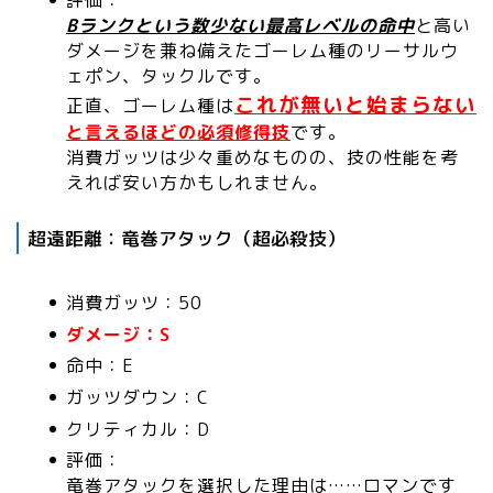
評価：
Bランクという数少ない最高レベルの命中
と高い
ダメージを兼ね備えたゴーレム種のリーサルウ
ェポン、タックルです。
これが無いと始まらない
正直、ゴーレム種は
と言えるほどの必須修得技
です。
消費ガッツは少々重めなものの、技の性能を考
えれば安い方かもしれません。
超遠距離：竜巻アタック（超必殺技）
消費ガッツ：50
ダメージ：S
命中：E
ガッツダウン：C
クリティカル：D
評価：
竜巻アタックを選択した理由は……ロマンです