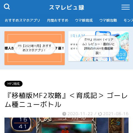
スマレビュ録
おすすめスマホアプリ
月間おすすめ
ウマ娘育成
ウマ娘攻略
モン
『PR』IRIAM（イリア
ム）レビュー：面白いと
PR【2025年11月】おすす
評判のIRIAMを徹底解
めスマホアプリ！
説！
MF2育成
『移植版MF2攻略』＜育成記＞ ゴーレ
ム種ニューボトル
2020-11-22
/
2021-08-16