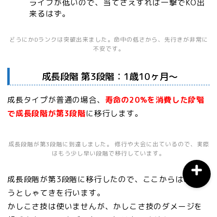
ライフが低いので、当てさえすれば一撃でKO出
来るはず。
おすすめスマホアプリ
どうにかDランクは突破出来ました。命中の低さから、先行きが非常に
不安です。
月間おすすめ
成長段階 第3段階：1歳10ヶ月～
ウマ娘育成
成長タイプが普通の場合、
寿命の20%を消費した段階
で成長段階が第3段階
に移行します。
ウマ娘攻略
成長段階が第3段階に到達しました。 修行や大会に出ているので、実際
はもう少し早い段階で移行しています。
成長段階が第3段階に移行したので、ここからはめいそ
うとしゃてきを行います。
かしこさ技は使いませんが、かしこさ技のダメージを