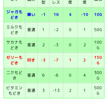
型
レス
度
度
ジャガも
嫌い
-1
16
4
-10
10G
どき
ミルクも
普通
1
-2
0
1
50G
どき
サカナも
100
普通
2
-3
0
2
どき
G
ゼリーも
150
好き
-3
-7
1
2
どき
G
ニクもど
300
普通
6
-6
0
4
き
G
ビタミン
500
普通
3
-13
2
1
もどき
G