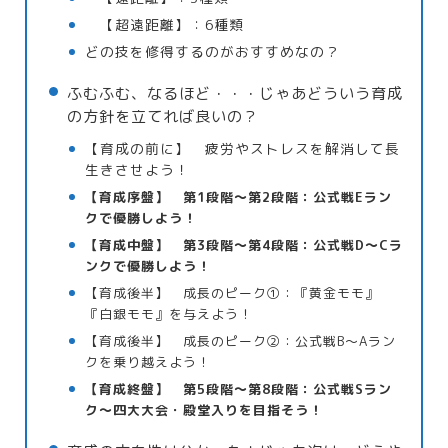
【超遠距離】：6種類
どの技を修得するのがおすすめなの？
ふむふむ、なるほど・・・じゃあどういう育成
の方針を立てれば良いの？
【育成の前に】 疲労やストレスを解消して長
生きさせよう！
【育成序盤】 第1段階～第2段階：公式戦Eラン
クで優勝しよう！
【育成中盤】 第3段階～第4段階：公式戦D～Cラ
ンクで優勝しよう！
【育成後半】 成長のピーク①：『黄金モモ』
『白銀モモ』を与えよう！
【育成後半】 成長のピーク②：公式戦B～Aラン
クを乗り越えよう！
【育成終盤】 第5段階～第8段階：公式戦Sラン
ク～四大大会・殿堂入りを目指そう！