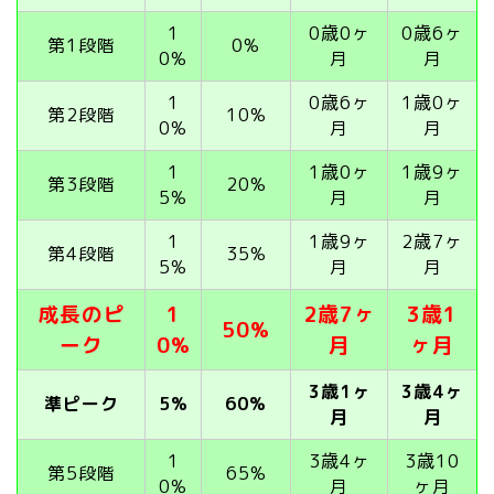
1
0歳0ヶ
0歳6ヶ
第1段階
0%
0%
月
月
1
0歳6ヶ
1歳0ヶ
第2段階
10%
0%
月
月
1
1歳0ヶ
1歳9ヶ
第3段階
20%
5%
月
月
1
1歳9ヶ
2歳7ヶ
第4段階
35%
5%
月
月
成長のピ
1
2歳7ヶ
3歳1
50%
ーク
0%
月
ヶ月
3歳1ヶ
3歳4ヶ
準ピーク
5%
60%
月
月
1
3歳4ヶ
3歳10
第5段階
65%
0%
月
ヶ月