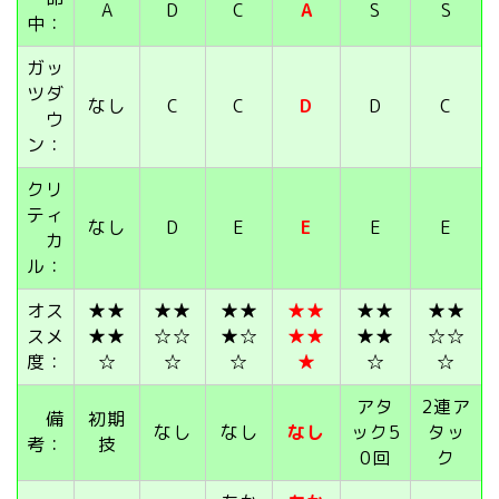
A
D
C
A
S
S
中：
ガッ
ツダ
なし
C
C
D
D
C
ウ
ン：
クリ
ティ
なし
D
E
E
E
E
カ
ル：
オス
★★
★★
★★
★★
★★
★★
スメ
★★
☆☆
★☆
★★
★★
☆☆
度：
☆
☆
☆
★
☆
☆
アタ
2連ア
備
初期
なし
なし
なし
ック5
タッ
考：
技
0回
ク