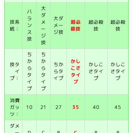
大
バ
ダ
ラ
大ダ
技系
メ
超必
超必殺
超必殺
ン
メー
統：
ー
殺技
技
技
ス
ジ技
ジ
技
技
ち
ち
か
か
かし
技タ
ちか
かしこ
かしこ
ら
ら
こさ
イ
らタ
さタイ
さタイ
タ
タ
タイ
プ：
イプ
プ
プ
イ
イ
プ
プ
プ
消費
ガッ
10
21
27
35
40
45
ツ：
ダメ
ー
D
C
B
C
B
B