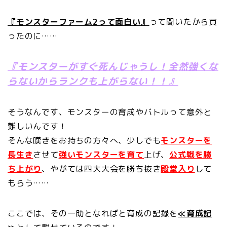
『モンスターファーム2って面白い』
って聞いたから買
ったのに……
『モンスターがすぐ死んじゃうし！全然強くな
らないからランクも上がらない！！』
そうなんです、モンスターの育成やバトルって意外と
難しいんです！
そんな嘆きをお持ちの方々へ、少しでも
モンスターを
長生き
させて
強いモンスターを育て
上げ、
公式戦を勝
ち上がり
、やがては四大大会を勝ち抜き
殿堂入り
して
もらう……
ここでは、その一助となればと育成の記録を
≪育成記