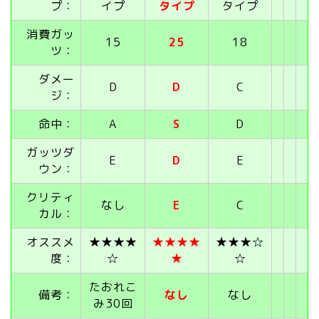
プ：
イプ
タイプ
タイプ
消費ガッ
15
25
18
ツ：
ダメー
D
D
C
ジ：
命中：
A
S
D
ガッツダ
E
D
E
ウン：
クリティ
なし
E
C
カル：
オススメ
★★★★
★★★★
★★★☆
度：
☆
★
☆
たおれこ
備考：
なし
なし
み30回