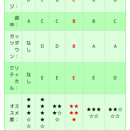
ジ：
命
A
C
C
B
B
C
中：
ガッ
ツダ
な
D
D
B
A
A
ウ
し
ン：
クリ
ティ
な
E
E
E
E
D
カ
し
ル：
★
★
オス
★
★
★★
★★
★★★
★★☆
スメ
★
★
★☆
★★
☆☆
☆☆
度：
☆
★
☆
★
☆
☆