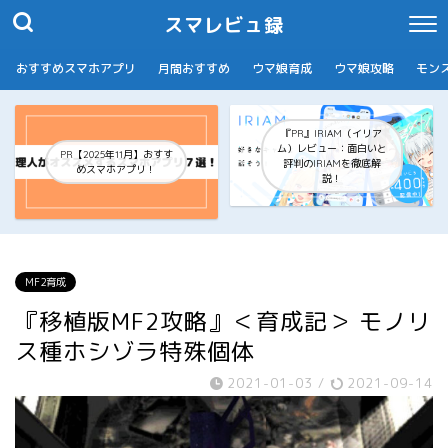
スマレビュ録
おすすめスマホアプリ
月間おすすめ
ウマ娘育成
ウマ娘攻略
モン
『PR』IRIAM（イリア
ム）レビュー：面白いと
PR【2025年11月】おすす
評判のIRIAMを徹底解
めスマホアプリ！
説！
MF2育成
『移植版MF2攻略』＜育成記＞ モノリ
ス種ホシゾラ特殊個体
2021-01-03
/
2021-09-14