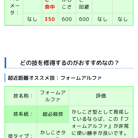
メー
命中
こさ
回避
タ：
なし
350
600
600
なし
なし
どの技を修得するのがおすすめなの？
超近距離オススメ技：フォームアルファ
フォームア
技名称：
評価
ルファ
かしこさ型として育成し
技系統：
超必殺技
ているならば、この『フ
ォームアルファ』が非常
かしこさタ
に使い勝手が良いです。
技タイプ：