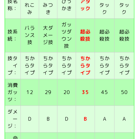
技名
ひっ
アタ
れこ
みつ
タッ
タッ
称：
かき
ック
み
き
ク
ク
ガッ
バラ
大ダ
技系
ツダ
超必
超必
超必
ンス
メー
統：
ウン
殺技
殺技
殺技
技
ジ技
技
技タ
ちか
ちか
ちか
ちか
ちか
ちか
イ
らタ
らタ
らタ
らタ
らタ
らタ
プ：
イプ
イプ
イプ
イプ
イプ
イプ
消費
ガッ
12
29
20
35
45
50
ツ：
ダメ
ー
D
B
D
B
A
A
ジ：
命