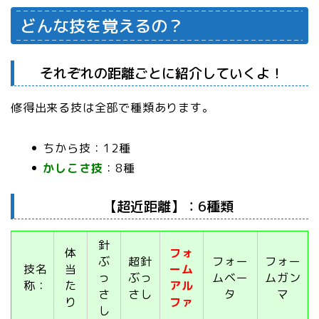
どんな技を覚えるの？
それぞれの距離ごとに紹介していくよ！
修得出来る技は全部で種類あります。
ちから技：12種
かしこさ技
：8種
【超近距離】：6種類
針
体
フォ
ぶ
超針
フォー
フォー
技名
当
ーム
っ
ぶっ
ムベー
ムガン
称：
た
アル
さ
さし
タ
マ
り
ファ
し