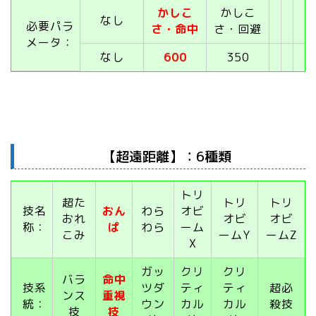
かしこ
かしこ
なし
必要パラ
さ・命中
さ・回避
メータ：
なし
600
350
【超遠距離】：6種類
トリ
超た
トリ
トリ
技名
おん
わら
オビ
おれ
オビ
オビ
称：
ぱ
わら
ーム
こみ
ームY
ームZ
X
ガッ
クリ
クリ
バラ
命中
技系
ツダ
ティ
ティ
超必
ンス
重視
統：
ウン
カル
カル
殺技
技
技