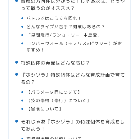
育成の方向性は分かった！じゃあ次は、どうや
って戦うのがオススメ？
バトルではこう立ち回れ！
どんなタイプが苦手？対策はあるの？
「星間飛行/ランカ・リー=中島愛」
ロンバーウォール（モノリス×ピクシー）がお
すすめ！
特殊個体の寿命はどんな感じ？
『ホシゾラ』特殊個体はどんな育成計画で育て
るの？
【パラメータ面について】
【技の修得（修行）について】
【冒険について】
それじゃあ『ホシゾラ』の特殊個体を育成をし
てみよう！
育成開始時の状態について