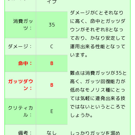
イプ
ダメージがCとそれなり
消費ガッ
に高く、命中とガッツダ
35
ツ：
ウンがそれぞれBとなっ
ており、かなり安定して
ダメージ：
C
運用出来る性能となって
います。
命中：
B
難点は消費ガッツが35と
ガッツダウ
高く、ガッツ回復能力が
B
ン：
低めなモノリス種にとっ
ては気軽に連発出来る技
ではないというところで
クリティカ
E
ル：
しょうか。
備考：
なし
しっかりガッツを溜め