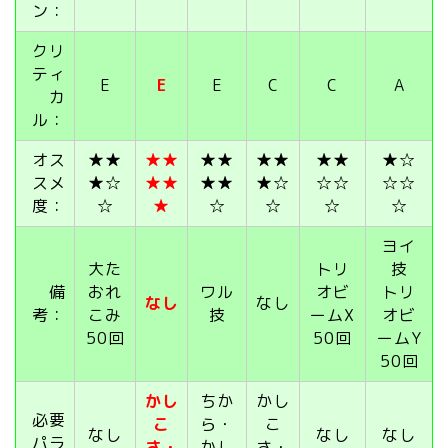
ン：
クリ
ティ
E
E
E
C
C
A
カ
ル：
オス
★★
★★
★★
★★
★★
★☆
スメ
★☆
★★
★★
★☆
☆☆
☆☆
度：
☆
★
☆
☆
☆
☆
ヨイ
大た
トリ
技
備
おれ
ワル
オビ
トリ
なし
なし
考：
こみ
技
ームX
オビ
50回
50回
ームY
50回
かし
ちか
かし
必要
こ
ら・
こ
なし
なし
なし
パラ
さ・
かし
さ・