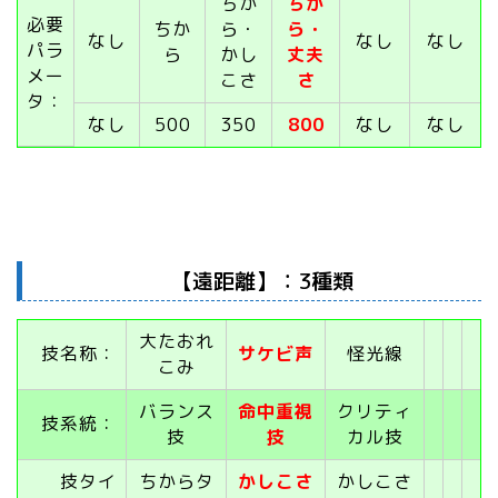
ちか
ちか
必要
ちか
ら・
ら・
なし
なし
なし
パラ
ら
かし
丈夫
メー
こさ
さ
タ：
なし
500
350
800
なし
なし
【遠距離】：3種類
大たおれ
技名称：
サケビ声
怪光線
こみ
バランス
命中重視
クリティ
技系統：
技
技
カル技
技タイ
ちからタ
かしこさ
かしこさ