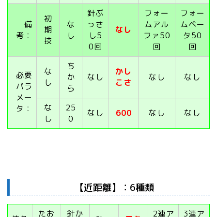
針ぶ
フォー
フォー
初
備
な
っさ
ムアル
ムベー
期
なし
考：
し
し5
ファ50
タ50
技
0回
回
回
ち
な
かし
必要
か
なし
なし
なし
し
こさ
パラ
ら
メー
な
25
タ：
なし
600
なし
なし
し
0
【近距離】：6種類
たお
針か
2連ア
3連ア