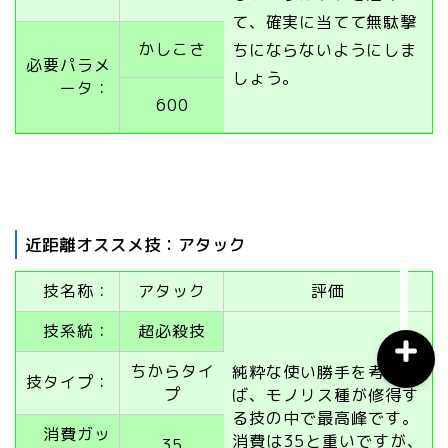
て、確実に当てて無駄撃
かしこさ
ちにならないようにしま
必要パラメ
おすすめスマホアプリ
しょう。
ータ：
600
月間おすすめ
ウマ娘育成
ウマ娘攻略
近距離オススメ技：アタック
技名称：
アタック
評価
技系統：
超必殺技
ちからタイ
純粋な使い勝手を考えれ
技タイプ：
プ
ば、モノリス種が修得す
る技の中で最高峰です。
消費ガッ
消費は35と重いですが、
35