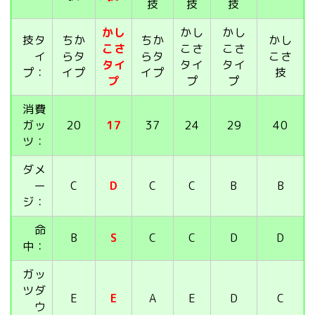
技
技
技
かし
かし
かし
技タ
ちか
ちか
かし
こさ
こさ
こさ
イ
らタ
らタ
こさ
タイ
タイ
タイ
プ：
イプ
イプ
技
プ
プ
プ
消費
ガッ
20
17
37
24
29
40
ツ：
ダメ
ー
C
D
C
C
B
B
ジ：
命
B
S
C
C
D
D
中：
ガッ
ツダ
E
E
A
E
D
C
ウ