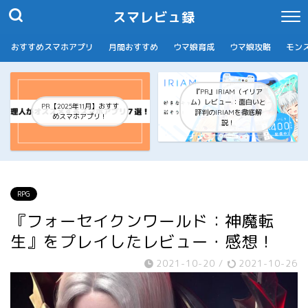
スマレビュ録
おすすめスマホアプリ
月間おすすめ
ウマ娘育成
ウマ娘攻略
モン
『PR』IRIAM（イリア
ム）レビュー：面白いと
PR【2025年11月】おすす
評判のIRIAMを徹底解
めスマホアプリ！
説！
RPG
『フォーセイクンワールド：神魔転
生』をプレイしたレビュー・感想！
2021-10-20
/
2021-10-26