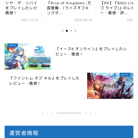
パニリヤ・ザ・リバイ
『Rise of Kingdoms-万
【PR】『BIGO LIVE
ル』をプレイしたレビ
国覚醒-（ライズオブキ
ゴ ライブ)』のレビ
ー・感想！
ングダ...
ー・感想・評...
2021-11-12
2020-04-15
2022-1
『イース6 オンライン』をプレイしたレ
ビュー・感想！
『ファントム オブ キル』をプレイした
レビュー・感想！
運営者情報