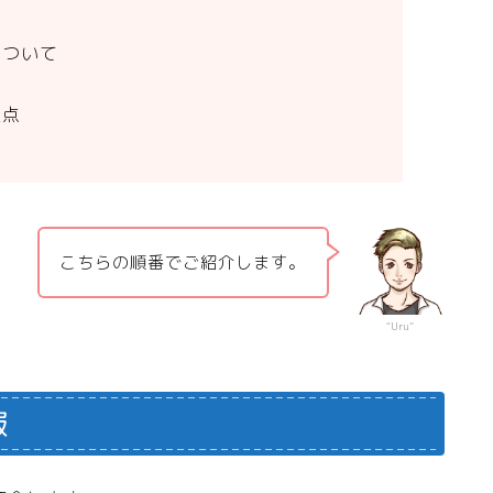
について
て
意点
こちらの順番でご紹介します。
“Uru”
報