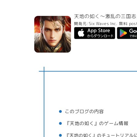
天地の如く～激乱の三国志
開発元:
Six Waves Inc.
無料
pos
このブログの内容
『天地の如く』のゲーム情報
『天地の如く』のチュートリアル