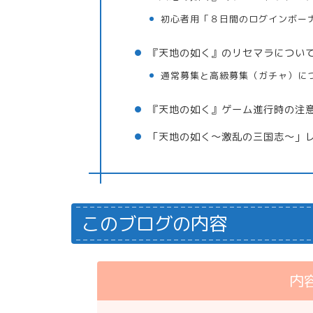
初心者用「８日間のログインボー
『天地の如く』のリセマラについ
通常募集と高級募集（ガチャ）に
『天地の如く』ゲーム進行時の注
「天地の如く～激乱の三国志～」
このブログの内容
内