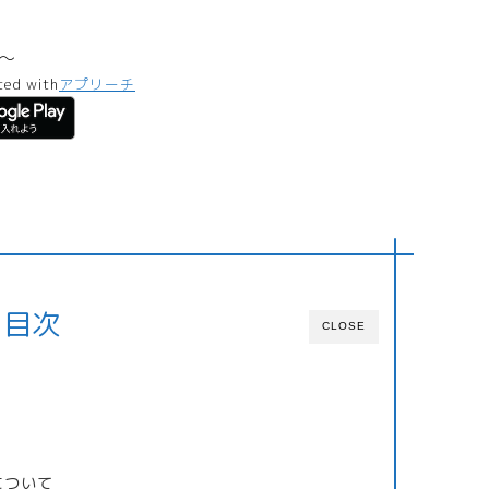
～
ted with
アプリーチ
目次
CLOSE
について