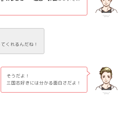
“Uru”
してくれるんだね！
そうだよ！
三国志好きには分かる面白さだよ！
“Uru”