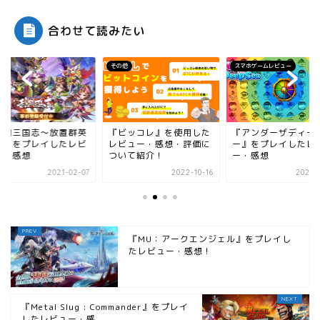
合わせて読みたい
その他
スマホゲームレビュー
シミュレーション
『ビッコレ』を使用した
『アンダーザディープシ
『天下大豪商
レビュー・感想・評価に
ー』をプレイしたレビュ
したレビュー
ついて紹介！
ー・感想
価について
2022-10-16
2021-02-11
『MU：アークエンジェル』をプレイし
たレビュー・感想！
『Metal Slug : Commander』をプレイ
したレビュー・感...