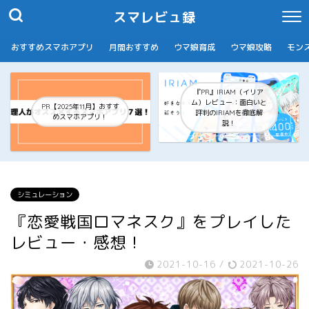
スマレビュ録
おすすめスマホアプリ
月間おすすめ
ウマ娘育成
ウマ娘攻略
モン
『PR』IRIAM（イリア
ム）レビュー：面白いと
PR【2025年11月】おすす
評判のIRIAMを徹底解
めスマホアプリ！
説！
シミュレーション
『恋愛戦国ロマネスク』をプレイした
レビュー・感想！
2021-10-16
/
2021-10-26