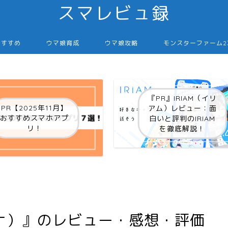
スマレビュ録
おすすめ
ウマ娘育成
ウマ娘攻略
モンスターファーム
『PR』IRIAM（イリ
PR【2025年11月】
アム）レビュー：面
おすすめスマホアプ
白いと評判のIRIAM
リ！
を徹底解説！
ハクナ）』のレビュー・感想・評価