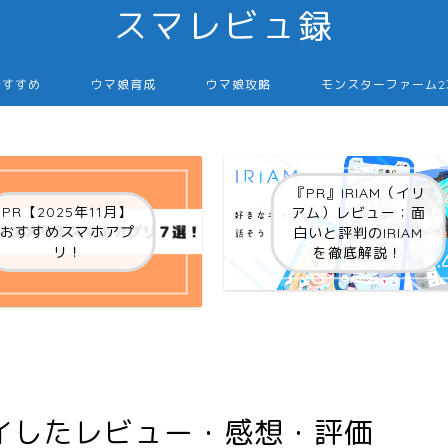
スマレビュ録
おすすめ
ウマ娘育成
ウマ娘攻略
モンスターファーム
『PR』IRIAM（イリ
PR【2025年11月】
アム）レビュー：面
おすすめスマホアプ
白いと評判のIRIAM
リ！
を徹底解説！
イしたレビュー・感想・評価