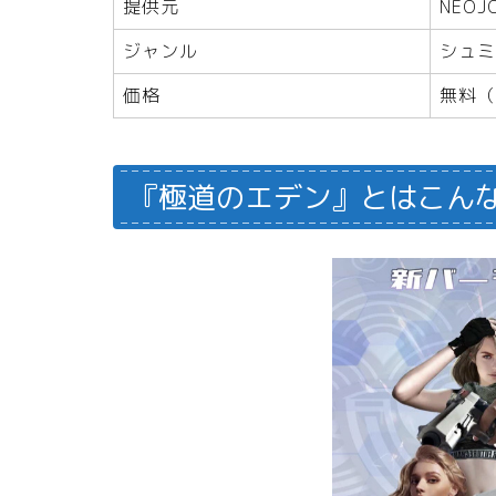
提供元
NEOJO
ジャンル
シュミ
価格
無料（
『極道のエデン』とはこん