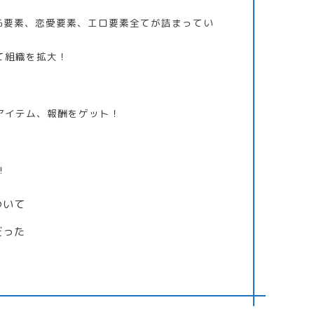
G要素、恋愛要素、エロ要素全てが詰まってい
て組織を拡大！
アイテム、報酬をゲット！
！
ついて
だった