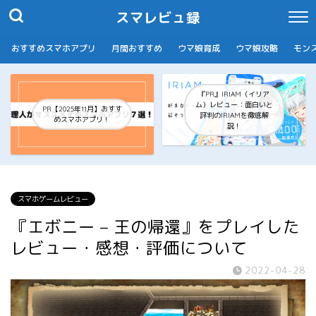
スマレビュ録
おすすめスマホアプリ
月間おすすめ
ウマ娘育成
ウマ娘攻略
モン
『PR』IRIAM（イリア
ム）レビュー：面白いと
PR【2025年11月】おすす
評判のIRIAMを徹底解
めスマホアプリ！
説！
スマホゲームレビュー
『エボニー – 王の帰還』をプレイした
レビュー・感想・評価について
2022-04-28