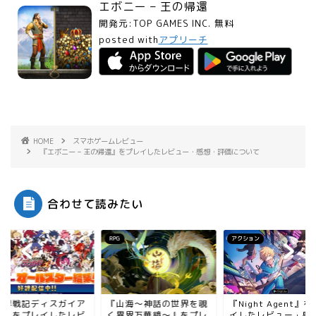
エボニー – 王の帰還
開発元:
TOP GAMES INC.
無料
posted with
アプリーチ
HOME
スマホゲームレビュー
『エボニー – 王の帰還』をプレイしたレビュー・感想・評価について
合わせて読みたい
RPG
アクション
魔界戦記ディスガイア
『山海～神話の世界を覗
『Night Agent』
PG』をプレイしたレビ
く異界万華鏡～』をプレ
イしたレビュー・感