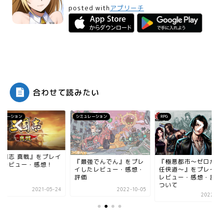
posted with
アプリーチ
合わせて読みたい
シミュレーション
RPG
シミュレーション
『最強でんでん』をプレ
『極悪都市～ゼロからの
『恋愛戦国ロ
イしたレビュー・感想・
任侠道～』をプレイした
をプレイした
評価
レビュー・感想・評価に
感想！
ついて
2022-10-05
2022-05-09