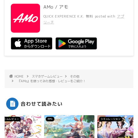
AMo / アモ
QUICK EXPERIENCE K.K.
無料
posted with
アプ
リーチ
HOME
スマホゲームレビュー
その他
『AMo』を使ってみた感想・レビューをご紹介！
合わせて読みたい
ホゲームレビュー
RPG
シミュレーション