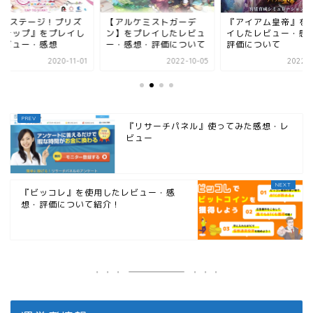
Re:ステージ！プリズ
【アルケミストガーデ
『アイアム皇帝』を
ステップ』をプレイし
ン】をプレイしたレビュ
イしたレビュー・感
レビュー・感想
ー・感想・評価について
評価について
2020-11-01
2022-10-05
2022-1
『リサーチパネル』使ってみた感想・レ
ビュー
『ビッコレ』を使用したレビュー・感
想・評価について紹介！