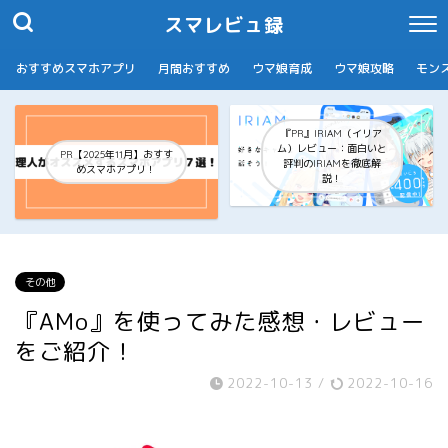
スマレビュ録
おすすめスマホアプリ
月間おすすめ
ウマ娘育成
ウマ娘攻略
モン
『PR』IRIAM（イリア
ム）レビュー：面白いと
PR【2025年11月】おすす
評判のIRIAMを徹底解
めスマホアプリ！
説！
その他
『AMo』を使ってみた感想・レビュー
をご紹介！
2022-10-13
/
2022-10-16